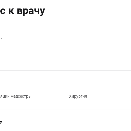
с к врачу
…
яции медсестры
Хирургия
у