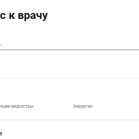
с к врачу
…
яции медсестры
Хирургия
у