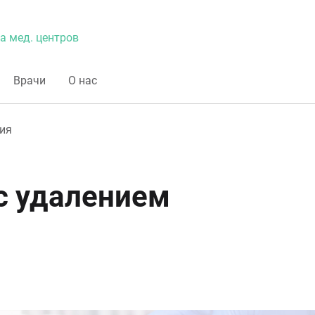
а мед. центров
Врачи
О нас
ия
с удалением